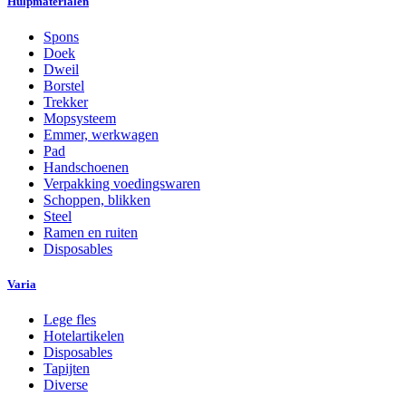
Hulpmaterialen
Spons
Doek
Dweil
Borstel
Trekker
Mopsysteem
Emmer, werkwagen
Pad
Handschoenen
Verpakking voedingswaren
Schoppen, blikken
Steel
Ramen en ruiten
Disposables
Varia
Lege fles
Hotelartikelen
Disposables
Tapijten
Diverse