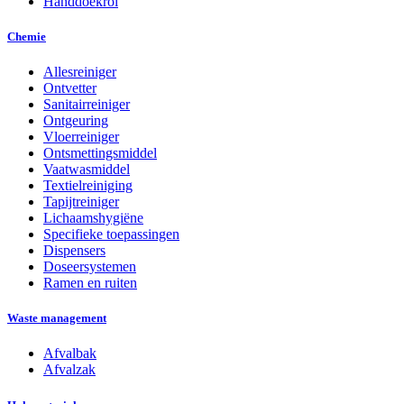
Handdoekrol
Chemie
Allesreiniger
Ontvetter
Sanitairreiniger
Ontgeuring
Vloerreiniger
Ontsmettingsmiddel
Vaatwasmiddel
Textielreiniging
Tapijtreiniger
Lichaamshygiëne
Specifieke toepassingen
Dispensers
Doseersystemen
Ramen en ruiten
Waste management
Afvalbak
Afvalzak