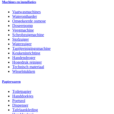
Machines en installaties
Vaatwasmachines
Waterontharder
Omgekeerde osmose
Doseerpomp
Veegmachine
Schrobzuigmachine
Stofzuiger
Waterzuiger
Tapijtreinigingsmachine
Keukeninrichting
Handendroger
Hogedruk reiniger
Technisch materiaal
Wisselstukken
Papierwaren
Toiletpapier
Handdoekjes
Poetsrol
Dispenser
Tafelaankleding